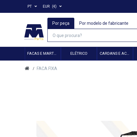
PT
EUR
(€)
Por peça
Por modelo de fabricante
FACAS E MARTELOS
ELÉTRICO
CARDANS E ACESSÓRIOS
FACA FIXA