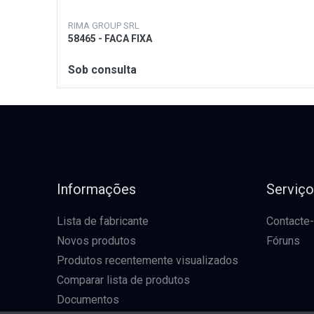
RIMA GROUP SRL
58465 - FACA FIXA
Sob consulta
Informações
Serviç
Lista de fabricante
Contacte
Novos produtos
Fóruns
Produtos recentemente visualizados
Comparar lista de produtos
Documentos