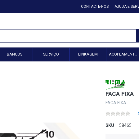
CONTACTE-NOS
AJUDA E SER
BANCOS
SERVIÇO
LINKAGEM
ACOPLAMENTO HIDRÁULICO
FACA FIXA
FACA FIXA
SKU
58465