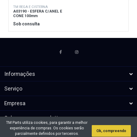
TM REGA E CISTERNA
A03190 - ESFERA C/ANEL E
CONE 100mm
Sob consulta
Informações
Serviço
Empresa
Subscrever a newsletters
TM Parts utiliza cookies, para garantir a melhor
experiência de compras. Os cookies serão
Ok, compreendo
* Todos os preços excl. IVA, mais
Direitos de autor &cópia; 2026 TM
parcialmente definidos por terceiros.
envio
Parts. Todos os direitos reservados.