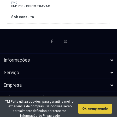
FMC
FM1705 - DISCO TRAVAO
Sob consulta
Informações
Serviço
Empresa
Subscrever a newsletters
TM Parts utiliza cookies, para garantir a melhor
experiência de compras. Os cookies serão
Ok, compreendo
* Todos os preços excl. IVA, mais
Direitos de autor &cópia; 2026 TM
parcialmente definidos por terceiros.
envio
Parts. Todos os direitos reservados.
Informação de Privacidade