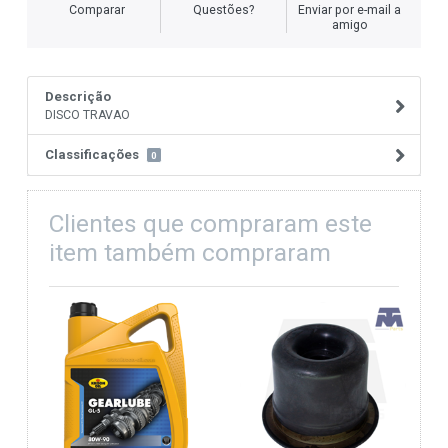
Comparar
Questões?
Enviar por e-mail a
amigo
Descrição
DISCO TRAVAO
Classificações
0
Clientes que compraram este
item também compraram