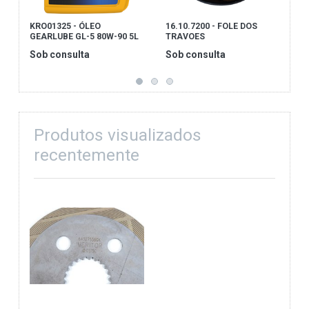
KRO01325 - ÓLEO
16.10.7200 - FOLE DOS
F
GEARLUBE GL-5 80W-90 5L
TRAVOES
D
Sob consulta
Sob consulta
S
Produtos visualizados
recentemente