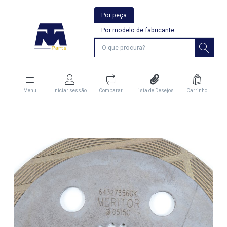
Por peça
Por modelo de fabricante
Menu
Iniciar sessão
Comparar
Lista de Desejos
Carrinho