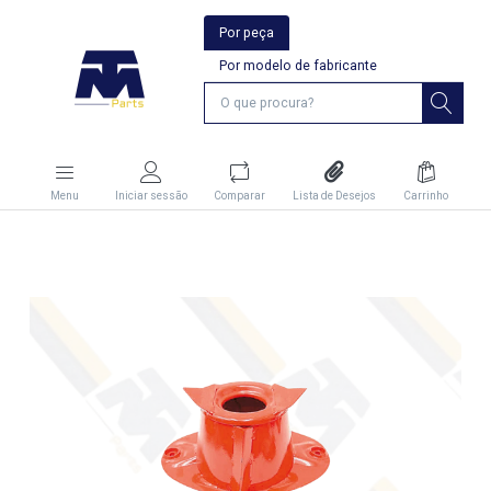
Por peça
Por modelo de fabricante
Menu
Iniciar sessão
Comparar
Lista de Desejos
Carrinho