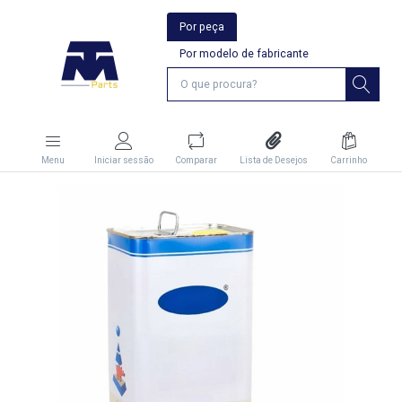
Por peça
Por modelo de fabricante
Menu
Iniciar sessão
Comparar
Lista de Desejos
Carrinho