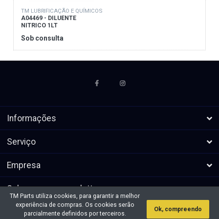
TM LUBRIFICAÇÃO E QUÍMICOS
A04469 - DILUENTE
NITRICO 1LT
Sob consulta
Informações
Serviço
Empresa
Subscrever a newsletters
TM Parts utiliza cookies, para garantir a melhor
experiência de compras. Os cookies serão
Ok, compreendo
* Todos os preços excl. IVA, mais
Direitos de autor &cópia; 2026 TM
parcialmente definidos por terceiros.
envio
Parts. Todos os direitos reservados.