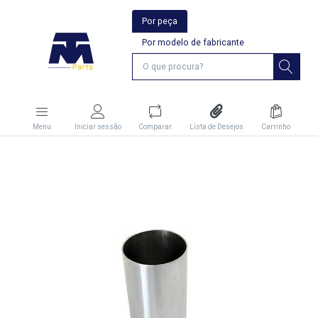
Por peça
Por modelo de fabricante
Menu
Iniciar sessão
Comparar
Lista de Desejos
Carrinho