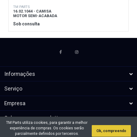
TM PARTS
16.02.1044 - CAMISA
MOTOR SEMI-ACABADA
Sob consulta
Informações
Serviço
Empresa
Subscrever a newsletters
TM Parts utiliza cookies, para garantir a melhor
experiência de compras. Os cookies serão
Ok, compreendo
* Todos os preços excl. IVA, mais
Direitos de autor &cópia; 2026 TM
parcialmente definidos por terceiros.
envio
Parts. Todos os direitos reservados.