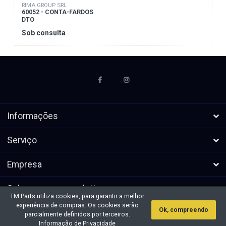
RIMA GROUP SRL
60052 - CONTA-FARDOS
DTO
Sob consulta
Informações
Serviço
Empresa
Subscrever a newsletters
TM Parts utiliza cookies, para garantir a melhor
experiência de compras. Os cookies serão
Ok, compreendo
* Todos os preços excl. IVA, mais
Direitos de autor &cópia; 2026 TM
parcialmente definidos por terceiros.
envio
Parts. Todos os direitos reservados.
Informação de Privacidade