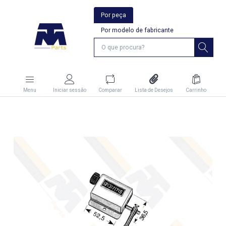
Por peça
Por modelo de fabricante
Menu
Iniciar sessão
Comparar
Lista de Desejos
Carrinho