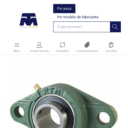
Por peça
Por modelo de fabricante
Menu
Iniciar sessão
Comparar
Lista de Desejos
Carrinho