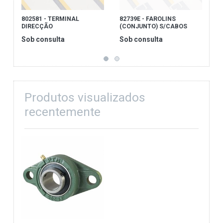
802581 - TERMINAL
82739E - FAROLINS
0
DIRECÇÃO
(CONJUNTO) S/CABOS
T
6
Sob consulta
Sob consulta
S
Produtos visualizados
recentemente