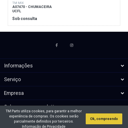
TM MIX
A07470 - CHUMACEIRA
UCFL
Sob consulta
Informações
Serviço
Empresa
Subscrever a newsletters
TM Parts utiliza cookies, para garantir a melhor
experiência de compras. Os cookies serão
Ok, compreendo
* Todos os preços excl. IVA, mais
Direitos de autor &cópia; 2026 TM
parcialmente definidos por terceiros.
envio
Parts. Todos os direitos reservados.
Informação de Privacidade