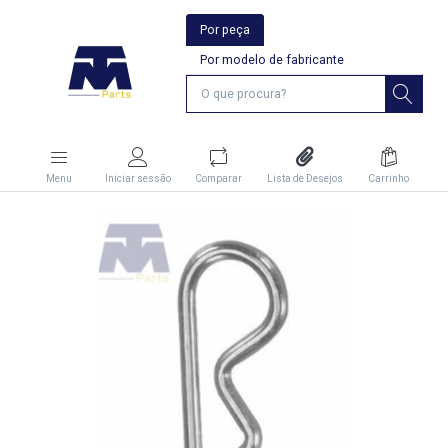
Por peça
Por modelo de fabricante
Menu
Iniciar sessão
Comparar
Lista de Desejos
Carrinho