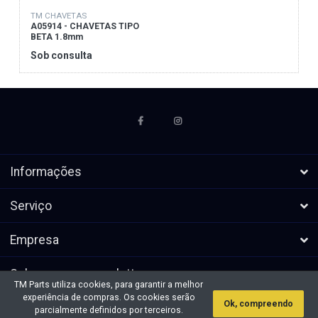
TM CHAVETAS
A05914 - CHAVETAS TIPO
BETA 1.8mm
Sob consulta
Informações
Serviço
Empresa
Subscrever a newsletters
TM Parts utiliza cookies, para garantir a melhor
experiência de compras. Os cookies serão
Ok, compreendo
* Todos os preços excl. IVA, mais
Direitos de autor &cópia; 2026 TM
parcialmente definidos por terceiros.
envio
Parts. Todos os direitos reservados.