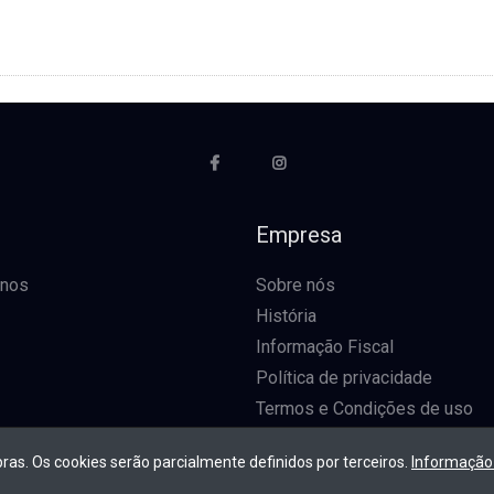
o
Empresa
-nos
Sobre nós
História
Informação Fiscal
Política de privacidade
Termos e Condições de uso
pras. Os cookies serão parcialmente definidos por terceiros.
Informação 
Direi