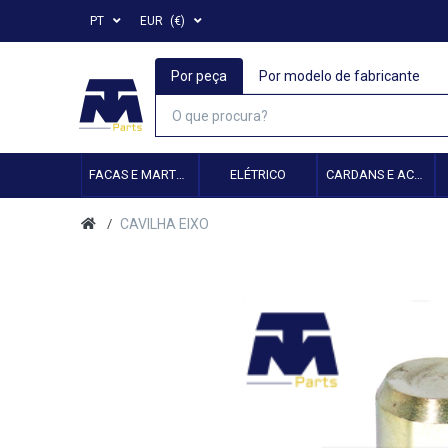
PT
EUR
(€)
Por peça
Por modelo de fabricante
FACAS E MARTELOS
ELÉTRICO
CARDANS E ACESSÓRIOS
CAVILHA EIXO