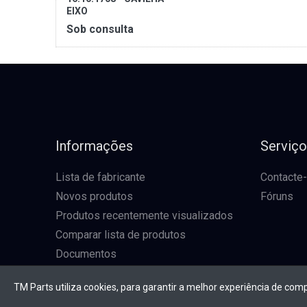
EIXO
Sob consulta
Informações
Serviç
Lista de fabricante
Contacte
Novos produtos
Fóruns
Produtos recentemente visualizados
Comparar lista de produtos
Documentos
TM Parts utiliza cookies, para garantir a melhor experiência de com
* Todos os preços excl. IVA, mais envio