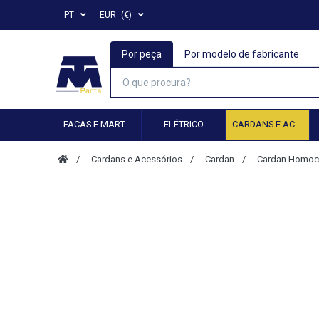
PT
EUR
(€)
Por peça
Por modelo de fabricante
FACAS E MARTELOS
ELÉTRICO
CARDANS E ACESSÓRIOS
Cardans e Acessórios
Cardan
Cardan Homoci