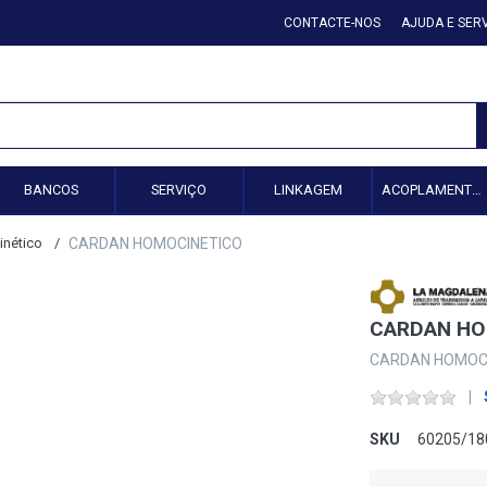
CONTACTE-NOS
AJUDA E SER
BANCOS
SERVIÇO
LINKAGEM
ACOPLAMENTO HIDRÁULICO
nético
CARDAN HOMOCINETICO
CARDAN HO
CARDAN HOMOC
SKU
60205/18