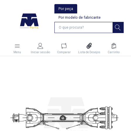
Por peça
Por modelo de fabricante
Menu
Iniciar sessão
Comparar
Lista de Desejos
Carrinho