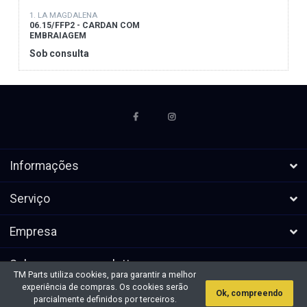
1. LA MAGDALENA
06.15/FFP2 - CARDAN COM
EMBRAIAGEM
Sob consulta
Informações
Serviço
Empresa
Subscrever a newsletters
TM Parts utiliza cookies, para garantir a melhor
experiência de compras. Os cookies serão
Ok, compreendo
* Todos os preços excl. IVA, mais
Direitos de autor &cópia; 2026 TM
parcialmente definidos por terceiros.
envio
Parts. Todos os direitos reservados.