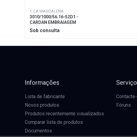
1. LA MAGDALENA
3010/1000/56.16-52D1 -
CARDAN EMBRAIAGEM
TUBO
Sob consulta
Informações
Serviç
Lista de fabricante
Contacte
Novos produtos
Fóruns
Produtos recentemente visualizados
Comparar lista de produtos
Documentos