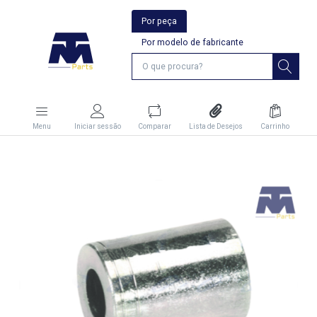
Por peça
Por modelo de fabricante
Menu
Iniciar sessão
Comparar
Lista de Desejos
Carrinho