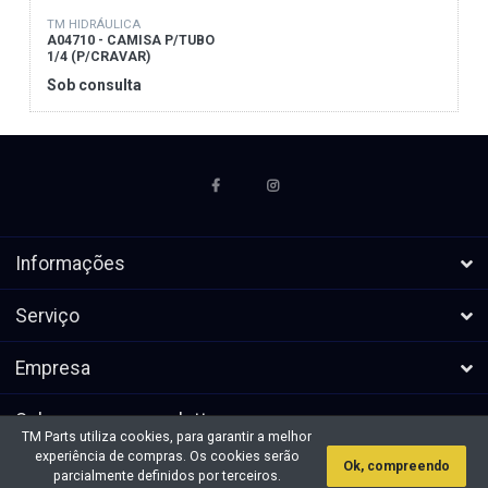
TM HIDRÁULICA
A04710 - CAMISA P/TUBO
1/4 (P/CRAVAR)
Sob consulta
Informações
Serviço
Empresa
Subscrever a newsletters
TM Parts utiliza cookies, para garantir a melhor
experiência de compras. Os cookies serão
Ok, compreendo
* Todos os preços excl. IVA, mais
Direitos de autor &cópia; 2026 TM
parcialmente definidos por terceiros.
envio
Parts. Todos os direitos reservados.