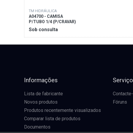
TM HIDRÁULICA
A04700 - CAMISA
P/TUBO 1/4 (P/CRAVAR)
Sob consulta
Informações
Serviç
Lista de fabricante
Contacte
Novos produtos
Fóruns
Produtos recentemente visualizados
Comparar lista de produtos
Documentos