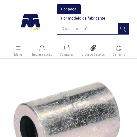
Por peça
Por modelo de fabricante
Menu
Iniciar sessão
Comparar
Lista de Desejos
Carrinho