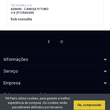
TM HIDRÁULICA
A04690 - CAMISA P/TUBO
1/4 (P/CRAVAR)
Sob consulta
Informações
Serviço
Empresa
Subscrever a newsletters
TM Parts utiliza cookies, para garantir a melhor
experiência de compras. Os cookies serão
Ok, compreendo
* Todos os preços excl. IVA, mais
Direitos de autor &cópia; 2026 TM
parcialmente definidos por terceiros.
envio
Parts. Todos os direitos reservados.