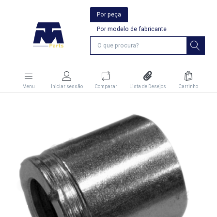
Por peça
Por modelo de fabricante
Menu
Iniciar sessão
Comparar
Lista de Desejos
Carrinho