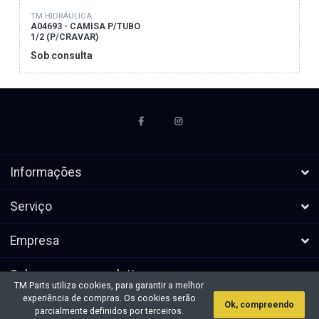
TM HIDRÁULICA
A04693 - CAMISA P/TUBO
1/2 (P/CRAVAR)
Sob consulta
Informações
Serviço
Empresa
Subscrever a newsletters
TM Parts utiliza cookies, para garantir a melhor
experiência de compras. Os cookies serão
Ok, compreendo
* Todos os preços excl. IVA, mais
Direitos de autor &cópia; 2026 TM
parcialmente definidos por terceiros.
envio
Parts. Todos os direitos reservados.