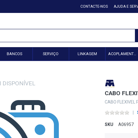
CONTACTE-NOS
AJUDA E SER
BANCOS
SERVIÇO
LINKAGEM
ACOPLAMENTO HIDRÁULICO
CABO FLEX
CABO FLEXIVEL
SKU
A06957