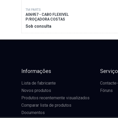
TM PARTS
A06957 - CABO FLEXIVEL
P/ROÇADORA COSTAS
Sob consulta
Informações
Serviç
Lista de fabricante
Contacte
Novos produtos
Fóruns
Produtos recentemente visualizados
Comparar lista de produtos
Documentos