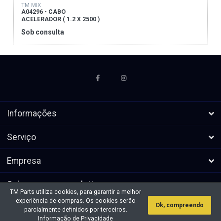
TM MIX
A04296 - CABO
ACELERADOR ( 1.2 X 2500 )
Sob consulta
Informações
Serviço
Empresa
Subscrever a newsletters
TM Parts utiliza cookies, para garantir a melhor
experiência de compras. Os cookies serão
Ok, compreendo
* Todos os preços excl. IVA, mais
Direitos de autor &cópia; 2026 TM
parcialmente definidos por terceiros.
envio
Parts. Todos os direitos reservados.
Informação de Privacidade