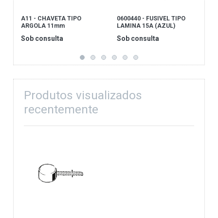
A11 - CHAVETA TIPO
0600440 - FUSIVEL TIPO
1
ARGOLA 11mm
LAMINA 15A (AZUL)
I
Sob consulta
Sob consulta
S
Produtos visualizados
recentemente