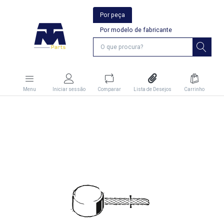
Por peça
Por modelo de fabricante
Menu
Iniciar sessão
Comparar
Lista de Desejos
Carrinho