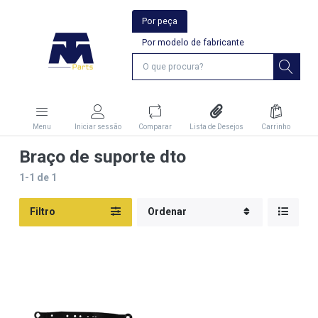
Por peça
Por modelo de fabricante
Menu
Iniciar sessão
Comparar
Lista de Desejos
Carrinho
Braço de suporte dto
1-1
de
1
Filtro
Ordenar