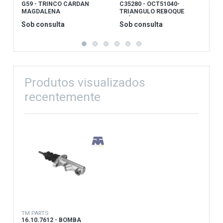
G59 - TRINCO CARDAN
C35280 - OCT51040-
F
MAGDALENA
TRIANGULO REBOQUE
A
PLÁSTICO C/2 FUROS
Sob consulta
Sob consulta
S
Produtos visualizados
recentemente
TM PARTS
16.10.7612 - BOMBA