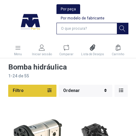
Por peça
Por modelo de fabricante
Menu
Iniciar sessão
Comparar
Lista de Desejos
Carrinho
Bomba hidráulica
1-24
de
55
Filtro
Ordenar