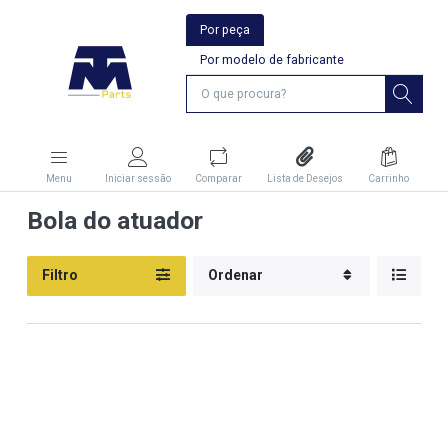
Por peça
Por modelo de fabricante
Menu
Iniciar sessão
Comparar
Lista de Desejos
Carrinho
Bola do atuador
Filtro
Ordenar