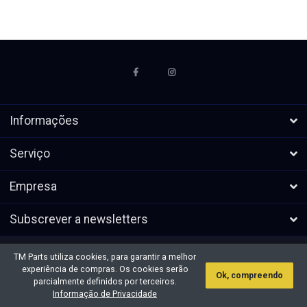
Informações
Serviço
Empresa
Subscrever a newsletters
* Todos os preços excl. IVA, mais
Direitos de autor &cópia; 2026 TM
TM Parts utiliza cookies, para garantir a melhor
envio
Parts. Todos os direitos reservados.
experiência de compras. Os cookies serão
Ok, compreendo
parcialmente definidos por terceiros.
Informação de Privacidade