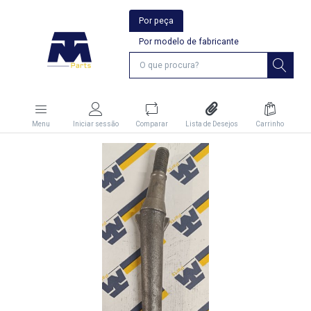
Por peça
Por modelo de fabricante
Menu
Iniciar sessão
Comparar
Lista de Desejos
Carrinho