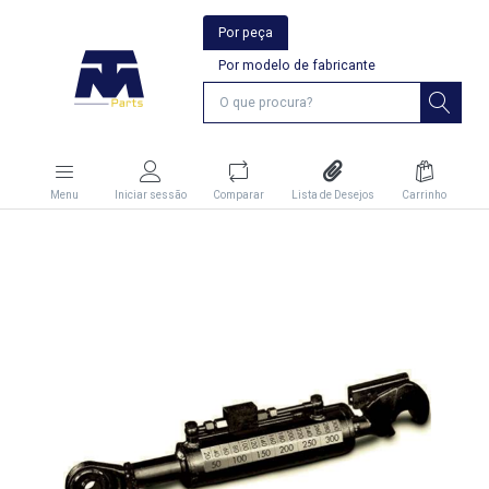
Por peça
Por modelo de fabricante
Menu
Iniciar sessão
Comparar
Lista de Desejos
Carrinho