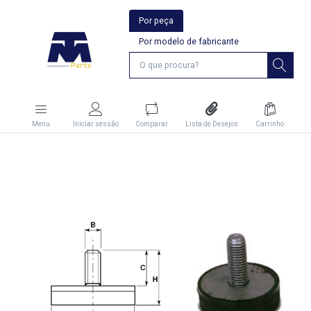
Por peça
Por modelo de fabricante
Menu
Iniciar sessão
Comparar
Lista de Desejos
Carrinho