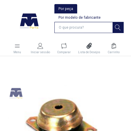
Por peça
Por modelo de fabricante
Menu
Iniciar sessão
Comparar
Lista de Desejos
Carrinho