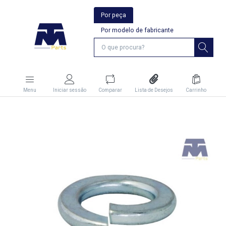
Por peça
Por modelo de fabricante
Menu
Iniciar sessão
Comparar
Lista de Desejos
Carrinho