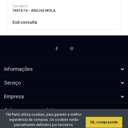
TM PARTS
74015/16 - ANILHA MOLA
Sob consulta
Informações
Serviço
Empresa
Subscrever a newsletters
TM Parts utiliza cookies, para garantir a melhor
experiência de compras. Os cookies serão
Ok, compreendo
* Todos os preços excl. IVA, mais
Direitos de autor &cópia; 2026 TM
parcialmente definidos por terceiros.
envio
Parts. Todos os direitos reservados.