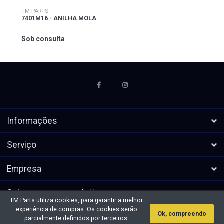
TM PARTS
7401M16 - ANILHA MOLA
Sob consulta
Informações
Serviço
Empresa
Subscrever a newsletters
TM Parts utiliza cookies, para garantir a melhor
experiência de compras. Os cookies serão
Ok, compreendo
* Todos os preços excl. IVA, mais
Direitos de autor &cópia; 2026 TM
parcialmente definidos por terceiros.
envio
Parts. Todos os direitos reservados.