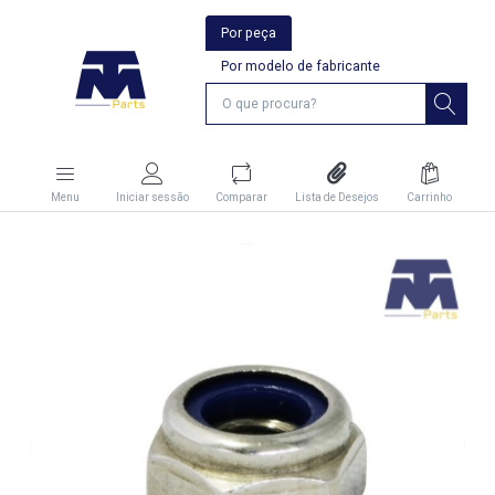
Por peça
Por modelo de fabricante
Menu
Iniciar sessão
Comparar
Lista de Desejos
Carrinho