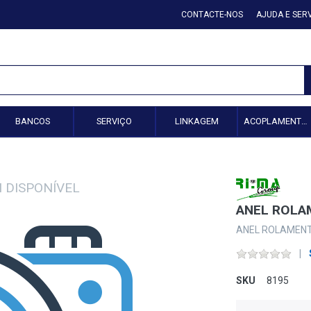
CONTACTE-NOS
AJUDA E SER
BANCOS
SERVIÇO
LINKAGEM
ACOPLAMENTO HIDRÁULICO
ANEL ROL
ANEL ROLAMEN
SKU
8195