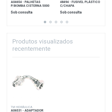
A04654 - PALHETAS
48494 - FUSIVEL PLÁSTICO
A
P/BOMBA CISTERNA 5000
C/CHAPA
C
Sob consulta
Sob consulta
S
Produtos visualizados
recentemente
TM HIDRÁULICA
A06531 - ADAPTADOR