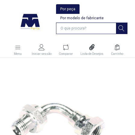
Por peça
Por modelo de fabricante
Menu
Iniciar sessão
Comparar
Lista de Desejos
Carrinho