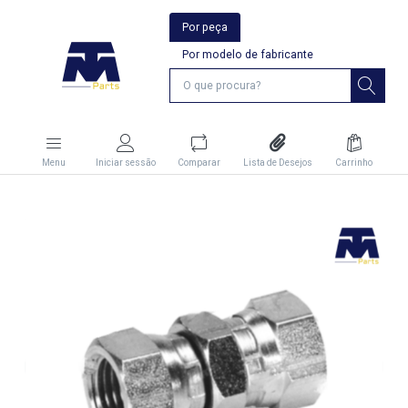
Por peça
Por modelo de fabricante
Menu
Iniciar sessão
Comparar
Lista de Desejos
Carrinho