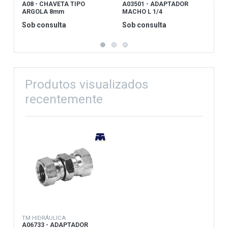
A08 - CHAVETA TIPO
A03501 - ADAPTADOR
A
ARGOLA 8mm
MACHO L 1/4
M
Sob consulta
Sob consulta
S
Produtos visualizados
recentemente
TM HIDRÁULICA
A06733 - ADAPTADOR