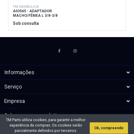
TM HIDRÁULICA
A03565 - ADAPTADOR
MACHO/FÊMEA L 3/8-3/8
Sob consulta
Informações
Serviço
Empresa
Subscrever a newsletters
TM Parts utiliza cookies, para garantir a melhor
experiência de compras. Os cookies serão
Ok, compreendo
* Todos os preços excl. IVA, mais
Direitos de autor &cópia; 2026 TM
parcialmente definidos por terceiros.
envio
Parts. Todos os direitos reservados.