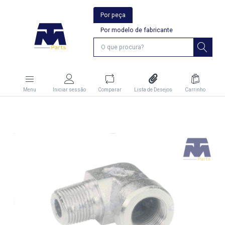
Por peça
Por modelo de fabricante
Menu
Iniciar sessão
Comparar
Lista de Desejos
Carrinho