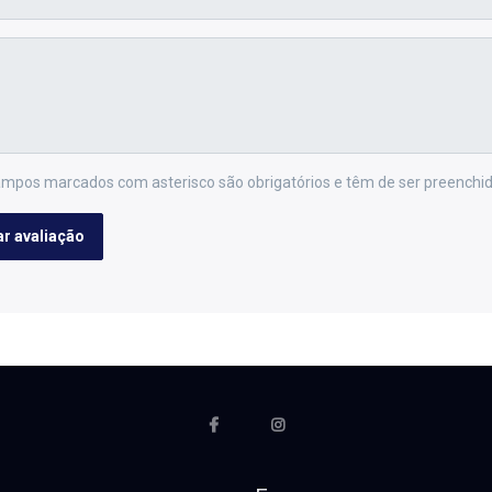
mpos marcados com asterisco são obrigatórios e têm de ser preenchid
ar avaliação