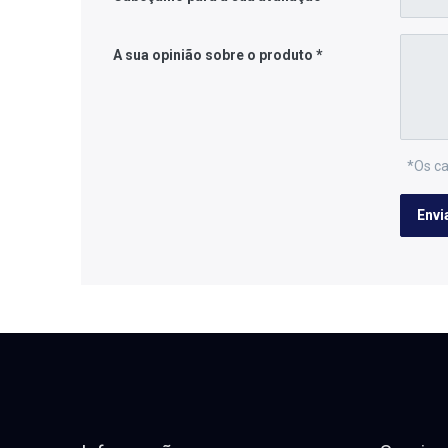
A sua opinião sobre o produto
*Os ca
Envi