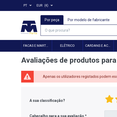
PT
EUR
(€)
Por peça
Por modelo de fabricante
FACAS E MARTELOS
ELÉTRICO
CARDANS E ACESSÓRIOS
Avaliações de produtos para
Apenas os utilizadores registados podem es
A sua classificação?
Cabeçalho para a sua avaliação